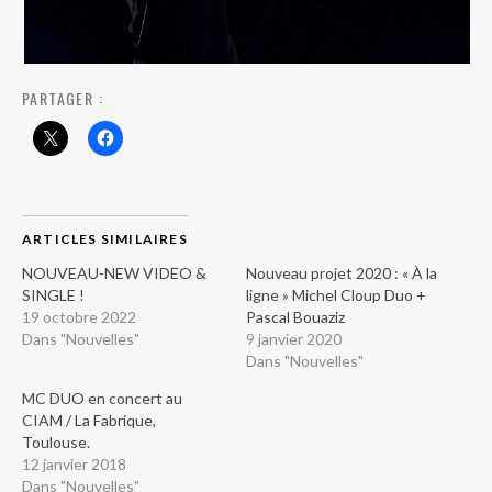
PARTAGER :
ARTICLES SIMILAIRES
NOUVEAU-NEW VIDEO &
Nouveau projet 2020 : « À la
SINGLE !
ligne » Michel Cloup Duo +
19 octobre 2022
Pascal Bouaziz
Dans "Nouvelles"
9 janvier 2020
Dans "Nouvelles"
MC DUO en concert au
CIAM / La Fabrique,
Toulouse.
12 janvier 2018
Dans "Nouvelles"