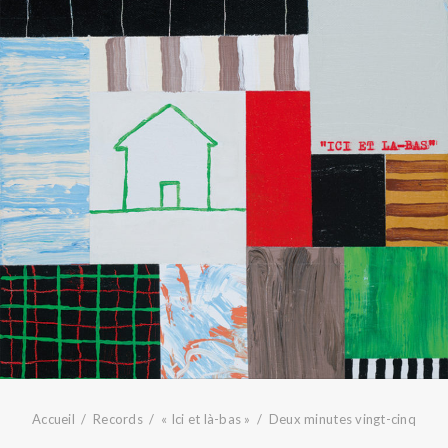
Accueil
Records
« Ici et là-bas »
Deux minutes vingt-cinq