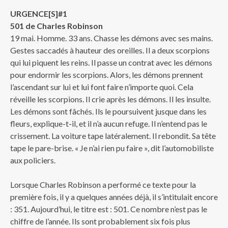
URGENCE[S]#1
501 de Charles Robinson
19 mai. Homme. 33 ans. Chasse les démons avec ses mains.
Gestes saccadés à hauteur des oreilles. Il a deux scorpions
qui lui piquent les reins. Il passe un contrat avec les démons
pour endormir les scorpions. Alors, les démons prennent
l’ascendant sur lui et lui font faire n’importe quoi. Cela
réveille les scorpions. Il crie après les démons. Il les insulte.
Les démons sont fâchés. Ils le poursuivent jusque dans les
fleurs, explique-t-il, et il n’a aucun refuge. Il n’entend pas le
crissement. La voiture tape latéralement. Il rebondit. Sa tête
tape le pare-brise. « Je n’ai rien pu faire », dit l’automobiliste
aux policiers.
Lorsque Charles Robinson a performé ce texte pour la
première fois, il y a quelques années déjà, il s’intitulait encore
: 351. Aujourd’hui, le titre est : 501. Ce nombre n’est pas le
chiffre de l’année. Ils sont probablement six fois plus