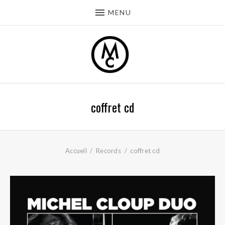
MENU
coffret cd
Accueil
Records
coffret cd