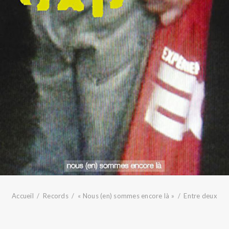
Accueil
Records
« Nous (en) sommes encore là »
Entre deux