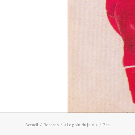
Accueil
Records
« Le goût du jour »
Pea