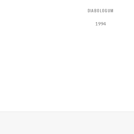
DIABOLOGUM
Record Details
Released:
1994