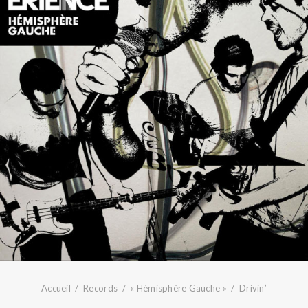
Accueil
Records
« Hémisphère Gauche »
Drivin’