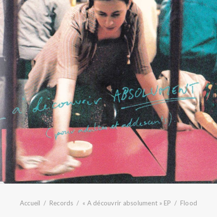
Accueil
Records
« A découvrir absolument » EP
Flood