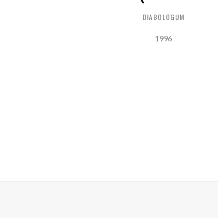
DIABOLOGUM
Record Details
Released:
1996