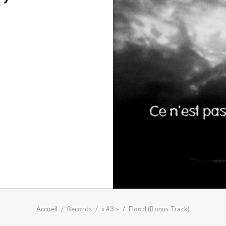
Accueil
Records
« #3 »
Flood (Bonus Track)