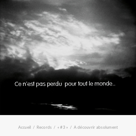
Accueil
Records
« #3 »
A découvrir absolument