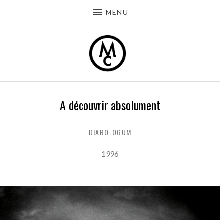
MENU
A découvrir absolument
DIABOLOGUM
Record Details
Released:
1996