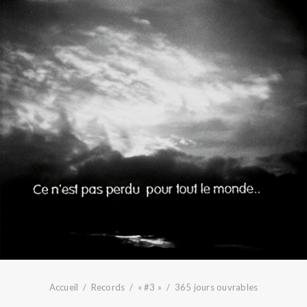
Accueil
Records
« #3 »
365 jours ouvrables