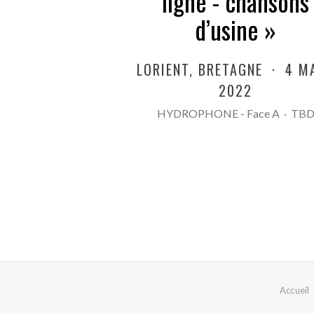
ligne - chansons
d’usine »
LORIENT
,
BRETAGNE
·
4 M
2022
HYDROPHONE - Face A
·
TB
Accueil