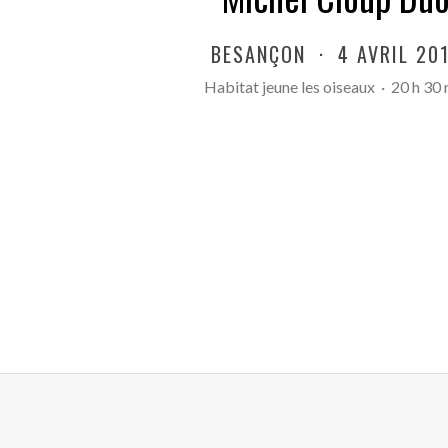
BESANÇON
·
4 AVRIL 20
Habitat jeune les oiseaux
·
20 h 30 