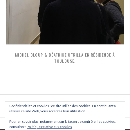
MICHEL CLOUP & BÉATRICE UTRILLA EN RÉSIDENCE À
TOULOUSE.
Confidentialité et cookies : ce site utilise des cookies. En continuant à
PREVIOUS
NEXT
utiliser ce site Web, vous acceptez leur utilisation.
MICHEL CLOUP & BÉATRICE UTRI
Pour en savoir plus, notamment sur la façon de contrôler les cookies,
consultez :
Politique relative aux cookies